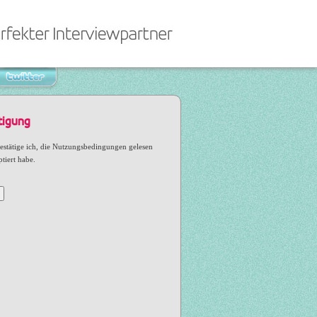
tigung
estätige ich, die Nutzungsbedingungen gelesen
tiert habe.