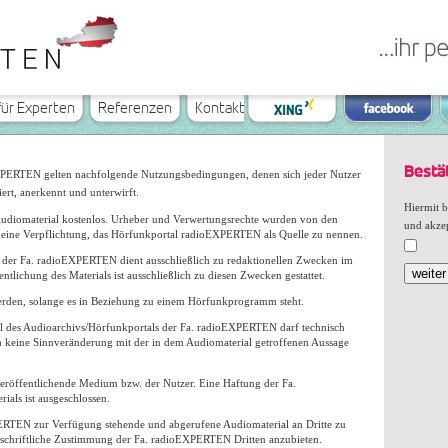
für Experten
Referenzen
Kontakt
Bestä
EXPERTEN gelten nachfolgende Nutzungsbedingungen, denen sich jeder Nutzer
rt, anerkennt und unterwirft.
Hiermit b
e Audiomaterial kostenlos. Urheber und Verwertungsrechte wurden von den
und akzep
 keine Verpflichtung, das Hörfunkportal radioEXPERTEN als Quelle zu nennen.
s der Fa. radioEXPERTEN dient ausschließlich zu redaktionellen Zwecken im
weiter
ichung des Materials ist ausschließlich zu diesen Zwecken gestattet.
werden, solange es in Beziehung zu einem Hörfunkprogramm steht.
 des Audioarchivs/Hörfunkportals der Fa. radioEXPERTEN darf technisch
h keine Sinnveränderung mit der in dem Audiomaterial getroffenen Aussage
veröffentlichende Medium bzw. der Nutzer. Eine Haftung der Fa.
als ist ausgeschlossen.
EXPERTEN zur Verfügung stehende und abgerufene Audiomaterial an Dritte zu
 schriftliche Zustimmung der Fa. radioEXPERTEN Dritten anzubieten.