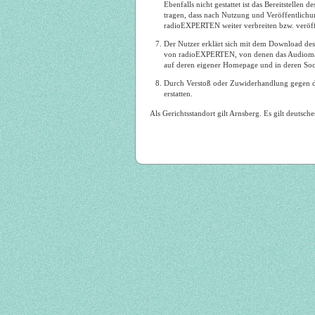
Ebenfalls nicht gestattet ist das Bereitstelle
tragen, dass nach Nutzung und Veröffentlichu
radioEXPERTEN weiter verbreiten bzw. veröff
Der Nutzer erklärt sich mit dem Download des
von radioEXPERTEN, von denen das Audiomater
auf deren eigener Homepage und in deren Soci
Durch Verstoß oder Zuwiderhandlung gegen d
erstatten.
Als Gerichtsstandort gilt Arnsberg. Es gilt deutsc