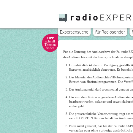
Expertensuche
für Radiosender
TIPP
schnell
Themen
finden
Für die Nutzung des Audioarchivs der Fa. radio
des Audioarchivs mit der Inanspruchnahme akzeptie
Grundsätzlich ist das zur Verfügung gestellt
Experten ausdrücklich abgetreten. Es besteht
Das Material des Audioarchivs/Hörfunkportal
Bereich von Hörfunkprogrammen. Die Veröffentl
Das Audiomaterial darf crossmedial genutzt 
Das von dem Nutzer abgerufene Audiomaterial
bearbeitet werden, solange und soweit dadurc
einhergeht.
Die presserechtliche Verantwortung trägt das 
radioEXPERTEN für den Inhalt des Audiomateri
Es ist nicht gestattet, das bei der Fa. radio
verkaufen oder ohne vorherige ausdrückliche