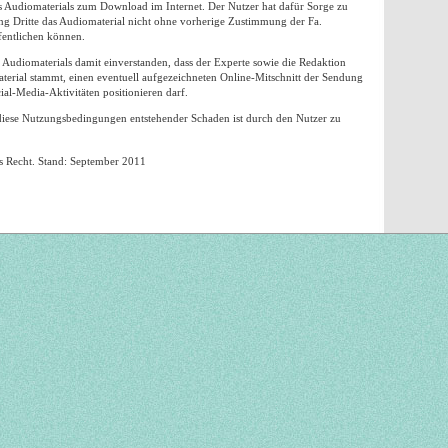
n des Audiomaterials zum Download im Internet. Der Nutzer hat dafür Sorge zu
ng Dritte das Audiomaterial nicht ohne vorherige Zustimmung der Fa.
entlichen können.
 Audiomaterials damit einverstanden, dass der Experte sowie die Redaktion
ial stammt, einen eventuell aufgezeichneten Online-Mitschnitt der Sendung
al-Media-Aktivitäten positionieren darf.
iese Nutzungsbedingungen entstehender Schaden ist durch den Nutzer zu
hes Recht. Stand: September 2011