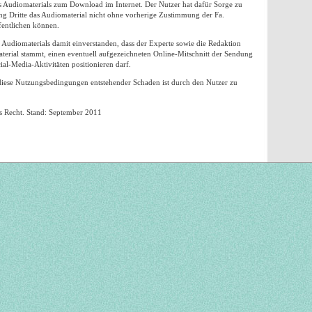
n des Audiomaterials zum Download im Internet. Der Nutzer hat dafür Sorge zu
ng Dritte das Audiomaterial nicht ohne vorherige Zustimmung der Fa.
entlichen können.
 Audiomaterials damit einverstanden, dass der Experte sowie die Redaktion
ial stammt, einen eventuell aufgezeichneten Online-Mitschnitt der Sendung
al-Media-Aktivitäten positionieren darf.
iese Nutzungsbedingungen entstehender Schaden ist durch den Nutzer zu
hes Recht. Stand: September 2011