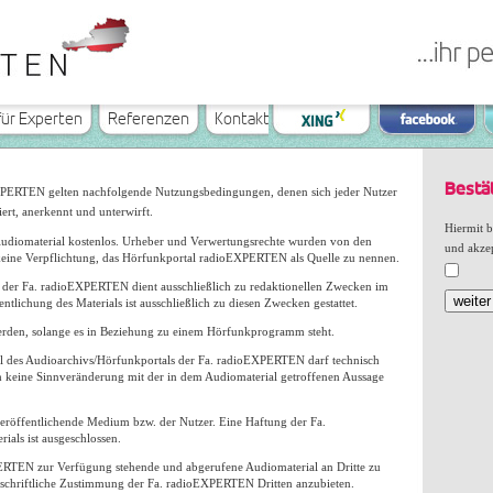
für Experten
Referenzen
Kontakt
Bestä
EXPERTEN gelten nachfolgende Nutzungsbedingungen, denen sich jeder Nutzer
rt, anerkennt und unterwirft.
Hiermit b
e Audiomaterial kostenlos. Urheber und Verwertungsrechte wurden von den
und akzep
 keine Verpflichtung, das Hörfunkportal radioEXPERTEN als Quelle zu nennen.
s der Fa. radioEXPERTEN dient ausschließlich zu redaktionellen Zwecken im
weiter
ichung des Materials ist ausschließlich zu diesen Zwecken gestattet.
werden, solange es in Beziehung zu einem Hörfunkprogramm steht.
 des Audioarchivs/Hörfunkportals der Fa. radioEXPERTEN darf technisch
h keine Sinnveränderung mit der in dem Audiomaterial getroffenen Aussage
veröffentlichende Medium bzw. der Nutzer. Eine Haftung der Fa.
als ist ausgeschlossen.
EXPERTEN zur Verfügung stehende und abgerufene Audiomaterial an Dritte zu
 schriftliche Zustimmung der Fa. radioEXPERTEN Dritten anzubieten.