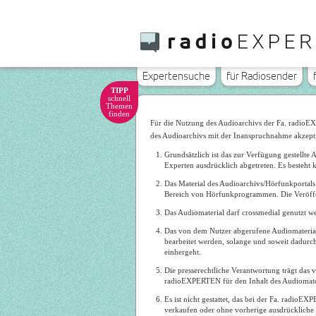
Expertensuche
für Radiosender
TIPP
schnell
Themen
finden
Für die Nutzung des Audioarchivs der Fa. radio
des Audioarchivs mit der Inanspruchnahme akzeptie
Grundsätzlich ist das zur Verfügung gestellt
Experten ausdrücklich abgetreten. Es besteht
Das Material des Audioarchivs/Hörfunkportal
Bereich von Hörfunkprogrammen. Die Veröffentl
Das Audiomaterial darf crossmedial genutzt 
Das von dem Nutzer abgerufene Audiomaterial
bearbeitet werden, solange und soweit dadurc
einhergeht.
Die presserechtliche Verantwortung trägt das 
radioEXPERTEN für den Inhalt des Audiomateri
Es ist nicht gestattet, das bei der Fa. radio
verkaufen oder ohne vorherige ausdrückliche