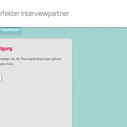
tigung
estätige ich, die Nutzungsbedingungen gelesen
tiert habe.