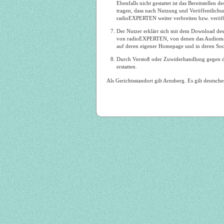
Ebenfalls nicht gestattet ist das Bereitstelle
tragen, dass nach Nutzung und Veröffentlichu
radioEXPERTEN weiter verbreiten bzw. veröff
Der Nutzer erklärt sich mit dem Download des
von radioEXPERTEN, von denen das Audiomater
auf deren eigener Homepage und in deren Soci
Durch Verstoß oder Zuwiderhandlung gegen d
erstatten.
Als Gerichtsstandort gilt Arnsberg. Es gilt deutsc